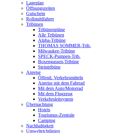
Lageplan
Öffnungszeiten
Gutschein
Rollstuhlfahrer
Tribünen
Tribünenpläne
Alle Tribünen
Alpha-Tribüne
THOMAS SOMMER-Trib.
Milwaukee-Tribüne
SPECK-Pumpen-Trib.
Boxengassen-Tribüne
Steintribüne
Anreise
Öffentl. Verkehrsmitteln
Anreise mit dem Fahrrad
Mit dem Auto/Motorrad
Mit dem Flugzeug
Verkehrsleitsystem
Übernachtung
Hotels
Tourismus-Zentrale
Camping
Nachhaltigkeit
Umweltrichtlinien