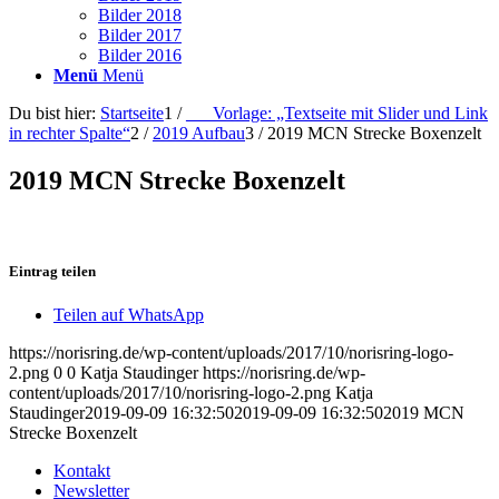
Bilder 2018
Bilder 2017
Bilder 2016
Menü
Menü
Du bist hier:
Startseite
1
/
___Vorlage: „Textseite mit Slider und Link
in rechter Spalte“
2
/
2019 Aufbau
3
/
2019 MCN Strecke Boxenzelt
2019 MCN Strecke Boxenzelt
Eintrag teilen
Teilen auf WhatsApp
https://norisring.de/wp-content/uploads/2017/10/norisring-logo-
2.png
0
0
Katja Staudinger
https://norisring.de/wp-
content/uploads/2017/10/norisring-logo-2.png
Katja
Staudinger
2019-09-09 16:32:50
2019-09-09 16:32:50
2019 MCN
Strecke Boxenzelt
Kontakt
Newsletter