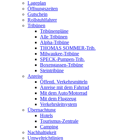
Lageplan
Öffnungszeiten
Gutschein
Rollstuhlfahrer
Tribünen
Tribünenpläne
Alle Tribünen
Alpha-Tribüne
THOMAS SOMMER-Trib.
Milwaukee-Tribüne
SPECK-Pumpen-Trib.
Boxengassen-Tribüne
Steintribüne
Anreise
Öffentl. Verkehrsmitteln
Anreise mit dem Fahrrad
Mit dem Auto/Motorrad
Mit dem Flugzeug
Verkehrsleitsystem
Übernachtung
Hotels
Tourismus-Zentrale
Camping
Nachhaltigkeit
Umweltrichtlinien