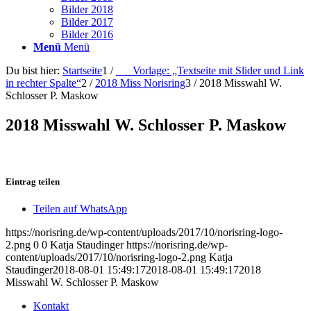
Bilder 2018
Bilder 2017
Bilder 2016
Menü
Menü
Du bist hier:
Startseite
1
/
___Vorlage: „Textseite mit Slider und Link
in rechter Spalte“
2
/
2018 Miss Norisring
3
/
2018 Misswahl W.
Schlosser P. Maskow
2018 Misswahl W. Schlosser P. Maskow
Eintrag teilen
Teilen auf WhatsApp
https://norisring.de/wp-content/uploads/2017/10/norisring-logo-
2.png
0
0
Katja Staudinger
https://norisring.de/wp-
content/uploads/2017/10/norisring-logo-2.png
Katja
Staudinger
2018-08-01 15:49:17
2018-08-01 15:49:17
2018
Misswahl W. Schlosser P. Maskow
Kontakt