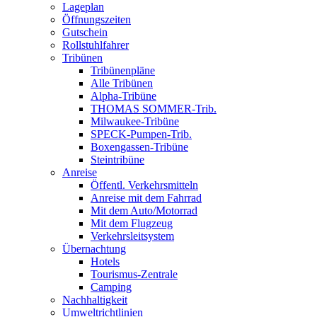
Lageplan
Öffnungszeiten
Gutschein
Rollstuhlfahrer
Tribünen
Tribünenpläne
Alle Tribünen
Alpha-Tribüne
THOMAS SOMMER-Trib.
Milwaukee-Tribüne
SPECK-Pumpen-Trib.
Boxengassen-Tribüne
Steintribüne
Anreise
Öffentl. Verkehrsmitteln
Anreise mit dem Fahrrad
Mit dem Auto/Motorrad
Mit dem Flugzeug
Verkehrsleitsystem
Übernachtung
Hotels
Tourismus-Zentrale
Camping
Nachhaltigkeit
Umweltrichtlinien