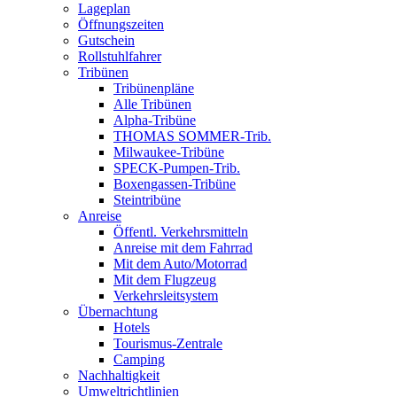
Lageplan
Öffnungszeiten
Gutschein
Rollstuhlfahrer
Tribünen
Tribünenpläne
Alle Tribünen
Alpha-Tribüne
THOMAS SOMMER-Trib.
Milwaukee-Tribüne
SPECK-Pumpen-Trib.
Boxengassen-Tribüne
Steintribüne
Anreise
Öffentl. Verkehrsmitteln
Anreise mit dem Fahrrad
Mit dem Auto/Motorrad
Mit dem Flugzeug
Verkehrsleitsystem
Übernachtung
Hotels
Tourismus-Zentrale
Camping
Nachhaltigkeit
Umweltrichtlinien