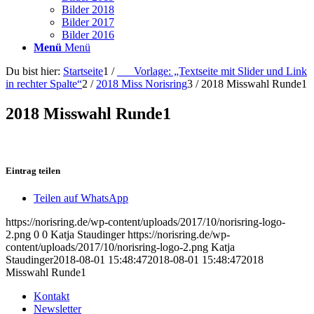
Bilder 2018
Bilder 2017
Bilder 2016
Menü
Menü
Du bist hier:
Startseite
1
/
___Vorlage: „Textseite mit Slider und Link
in rechter Spalte“
2
/
2018 Miss Norisring
3
/
2018 Misswahl Runde1
2018 Misswahl Runde1
Eintrag teilen
Teilen auf WhatsApp
https://norisring.de/wp-content/uploads/2017/10/norisring-logo-
2.png
0
0
Katja Staudinger
https://norisring.de/wp-
content/uploads/2017/10/norisring-logo-2.png
Katja
Staudinger
2018-08-01 15:48:47
2018-08-01 15:48:47
2018
Misswahl Runde1
Kontakt
Newsletter