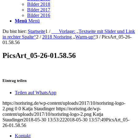
Bilder 2018
Bilder 2017
Bilder 2016
Menü
Menü
Du bist hier:
Startseite
1
/
___Vorlage: „Textseite mit Slider und Link
in rechter Spalte“
2
/
2018 Norisring „Warm-up“
3
/
PicsArt_05-26-
01.58.56
PicsArt_05-26-01.58.56
Eintrag teilen
Teilen auf WhatsApp
https://norisring.de/wp-content/uploads/2017/10/norisring-logo-
2.png
0
0
Katja Staudinger
https://norisring.de/wp-
content/uploads/2017/10/norisring-logo-2.png
Katja
Staudinger
2018-05-30 13:53:22
2018-05-30 13:57:49
PicsArt_05-
26-01.58.56
Kontakt