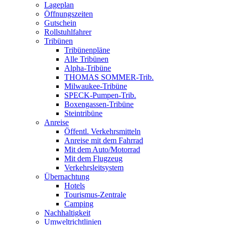
Lageplan
Öffnungszeiten
Gutschein
Rollstuhlfahrer
Tribünen
Tribünenpläne
Alle Tribünen
Alpha-Tribüne
THOMAS SOMMER-Trib.
Milwaukee-Tribüne
SPECK-Pumpen-Trib.
Boxengassen-Tribüne
Steintribüne
Anreise
Öffentl. Verkehrsmitteln
Anreise mit dem Fahrrad
Mit dem Auto/Motorrad
Mit dem Flugzeug
Verkehrsleitsystem
Übernachtung
Hotels
Tourismus-Zentrale
Camping
Nachhaltigkeit
Umweltrichtlinien