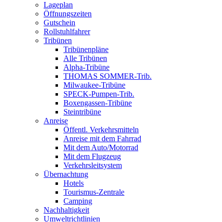
Lageplan
Öffnungszeiten
Gutschein
Rollstuhlfahrer
Tribünen
Tribünenpläne
Alle Tribünen
Alpha-Tribüne
THOMAS SOMMER-Trib.
Milwaukee-Tribüne
SPECK-Pumpen-Trib.
Boxengassen-Tribüne
Steintribüne
Anreise
Öffentl. Verkehrsmitteln
Anreise mit dem Fahrrad
Mit dem Auto/Motorrad
Mit dem Flugzeug
Verkehrsleitsystem
Übernachtung
Hotels
Tourismus-Zentrale
Camping
Nachhaltigkeit
Umweltrichtlinien