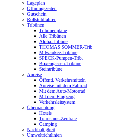
Lageplan
Öffnungszeiten
Gutschein
Rollstuhlfahrer
Tribünen
Tribünenpläne
Alle Tribünen
Alpha-Tribüne
THOMAS SOMMER-Trib.
Milwaukee-Tribüne
SPECK-Pumpen-Trib.
Boxengassen-Tribüne
Steintribüne
Anreise
Öffentl. Verkehrsmitteln
Anreise mit dem Fahrrad
Mit dem Auto/Motorrad
Mit dem Flugzeug
Verkehrsleitsystem
Übernachtung
Hotels
Tourismus-Zentrale
Camping
Nachhaltigkeit
Umweltrichtlinien