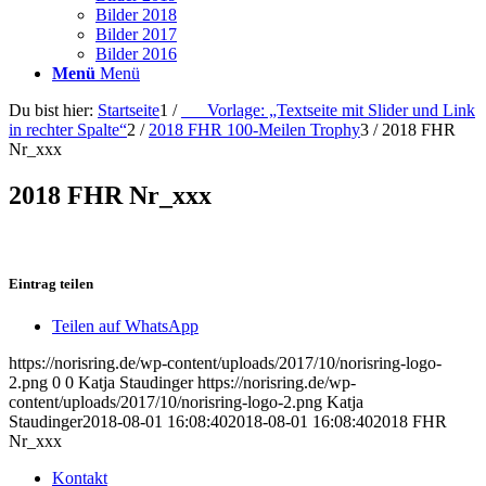
Bilder 2018
Bilder 2017
Bilder 2016
Menü
Menü
Du bist hier:
Startseite
1
/
___Vorlage: „Textseite mit Slider und Link
in rechter Spalte“
2
/
2018 FHR 100-Meilen Trophy
3
/
2018 FHR
Nr_xxx
2018 FHR Nr_xxx
Eintrag teilen
Teilen auf WhatsApp
https://norisring.de/wp-content/uploads/2017/10/norisring-logo-
2.png
0
0
Katja Staudinger
https://norisring.de/wp-
content/uploads/2017/10/norisring-logo-2.png
Katja
Staudinger
2018-08-01 16:08:40
2018-08-01 16:08:40
2018 FHR
Nr_xxx
Kontakt