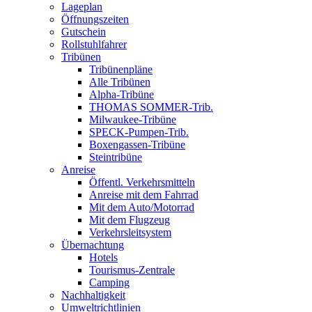
Lageplan
Öffnungszeiten
Gutschein
Rollstuhlfahrer
Tribünen
Tribünenpläne
Alle Tribünen
Alpha-Tribüne
THOMAS SOMMER-Trib.
Milwaukee-Tribüne
SPECK-Pumpen-Trib.
Boxengassen-Tribüne
Steintribüne
Anreise
Öffentl. Verkehrsmitteln
Anreise mit dem Fahrrad
Mit dem Auto/Motorrad
Mit dem Flugzeug
Verkehrsleitsystem
Übernachtung
Hotels
Tourismus-Zentrale
Camping
Nachhaltigkeit
Umweltrichtlinien