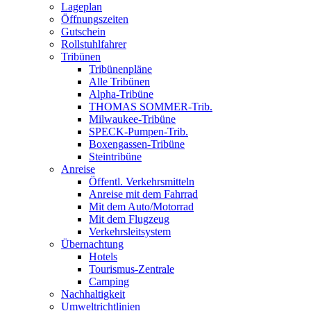
Lageplan
Öffnungszeiten
Gutschein
Rollstuhlfahrer
Tribünen
Tribünenpläne
Alle Tribünen
Alpha-Tribüne
THOMAS SOMMER-Trib.
Milwaukee-Tribüne
SPECK-Pumpen-Trib.
Boxengassen-Tribüne
Steintribüne
Anreise
Öffentl. Verkehrsmitteln
Anreise mit dem Fahrrad
Mit dem Auto/Motorrad
Mit dem Flugzeug
Verkehrsleitsystem
Übernachtung
Hotels
Tourismus-Zentrale
Camping
Nachhaltigkeit
Umweltrichtlinien