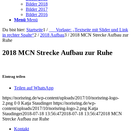
Bilder 2018
Bilder 2017
Bilder 2016
Menü
Menü
Du bist hier:
Startseite
1
/
___Vorlage: „Textseite mit Slider und Link
in rechter Spalte“
2
/
2018 Aufbau
3
/
2018 MCN Strecke Aufbau zur
Ruhe
2018 MCN Strecke Aufbau zur Ruhe
Eintrag teilen
Teilen auf WhatsApp
https://norisring.de/wp-content/uploads/2017/10/norisring-logo-
2.png
0
0
Katja Staudinger
https://norisring.de/wp-
content/uploads/2017/10/norisring-logo-2.png
Katja
Staudinger
2018-07-18 13:56:47
2018-07-18 13:56:47
2018 MCN
Strecke Aufbau zur Ruhe
Kontakt