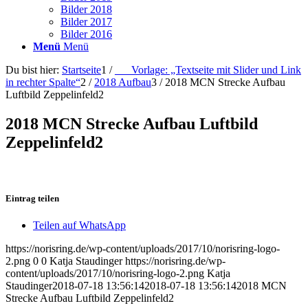
Bilder 2018
Bilder 2017
Bilder 2016
Menü
Menü
Du bist hier:
Startseite
1
/
___Vorlage: „Textseite mit Slider und Link
in rechter Spalte“
2
/
2018 Aufbau
3
/
2018 MCN Strecke Aufbau
Luftbild Zeppelinfeld2
2018 MCN Strecke Aufbau Luftbild
Zeppelinfeld2
Eintrag teilen
Teilen auf WhatsApp
https://norisring.de/wp-content/uploads/2017/10/norisring-logo-
2.png
0
0
Katja Staudinger
https://norisring.de/wp-
content/uploads/2017/10/norisring-logo-2.png
Katja
Staudinger
2018-07-18 13:56:14
2018-07-18 13:56:14
2018 MCN
Strecke Aufbau Luftbild Zeppelinfeld2