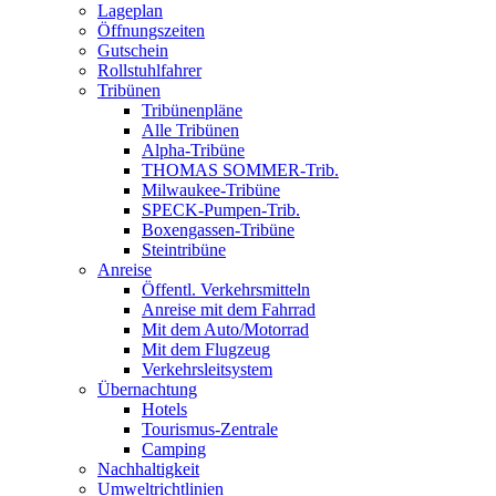
Lageplan
Öffnungszeiten
Gutschein
Rollstuhlfahrer
Tribünen
Tribünenpläne
Alle Tribünen
Alpha-Tribüne
THOMAS SOMMER-Trib.
Milwaukee-Tribüne
SPECK-Pumpen-Trib.
Boxengassen-Tribüne
Steintribüne
Anreise
Öffentl. Verkehrsmitteln
Anreise mit dem Fahrrad
Mit dem Auto/Motorrad
Mit dem Flugzeug
Verkehrsleitsystem
Übernachtung
Hotels
Tourismus-Zentrale
Camping
Nachhaltigkeit
Umweltrichtlinien