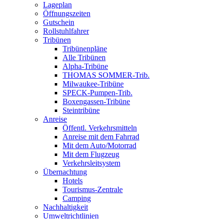
Lageplan
Öffnungszeiten
Gutschein
Rollstuhlfahrer
Tribünen
Tribünenpläne
Alle Tribünen
Alpha-Tribüne
THOMAS SOMMER-Trib.
Milwaukee-Tribüne
SPECK-Pumpen-Trib.
Boxengassen-Tribüne
Steintribüne
Anreise
Öffentl. Verkehrsmitteln
Anreise mit dem Fahrrad
Mit dem Auto/Motorrad
Mit dem Flugzeug
Verkehrsleitsystem
Übernachtung
Hotels
Tourismus-Zentrale
Camping
Nachhaltigkeit
Umweltrichtlinien