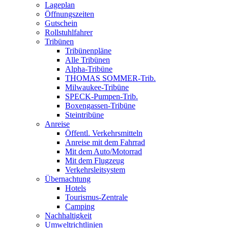
Lageplan
Öffnungszeiten
Gutschein
Rollstuhlfahrer
Tribünen
Tribünenpläne
Alle Tribünen
Alpha-Tribüne
THOMAS SOMMER-Trib.
Milwaukee-Tribüne
SPECK-Pumpen-Trib.
Boxengassen-Tribüne
Steintribüne
Anreise
Öffentl. Verkehrsmitteln
Anreise mit dem Fahrrad
Mit dem Auto/Motorrad
Mit dem Flugzeug
Verkehrsleitsystem
Übernachtung
Hotels
Tourismus-Zentrale
Camping
Nachhaltigkeit
Umweltrichtlinien