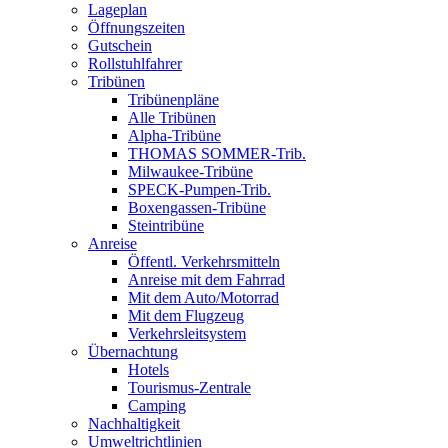
Lageplan
Öffnungszeiten
Gutschein
Rollstuhlfahrer
Tribünen
Tribünenpläne
Alle Tribünen
Alpha-Tribüne
THOMAS SOMMER-Trib.
Milwaukee-Tribüne
SPECK-Pumpen-Trib.
Boxengassen-Tribüne
Steintribüne
Anreise
Öffentl. Verkehrsmitteln
Anreise mit dem Fahrrad
Mit dem Auto/Motorrad
Mit dem Flugzeug
Verkehrsleitsystem
Übernachtung
Hotels
Tourismus-Zentrale
Camping
Nachhaltigkeit
Umweltrichtlinien