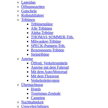
Lageplan
Öffnungszeiten
Gutschein
Rollstuhlfahrer
Tribünen
Tribünenpläne
Alle Tribünen
Alpha-Tribüne
THOMAS SOMMER-Trib.
Milwaukee-Tribüne
SPECK-Pumpen-Trib.
Boxengassen-Tribüne
Steintribüne
Anreise
Öffentl. Verkehrsmitteln
Anreise mit dem Fahrrad
Mit dem Auto/Motorrad
Mit dem Flugzeug
Verkehrsleitsystem
Übernachtung
Hotels
Tourismus-Zentrale
Camping
Nachhaltigkeit
Umweltrichtlinien