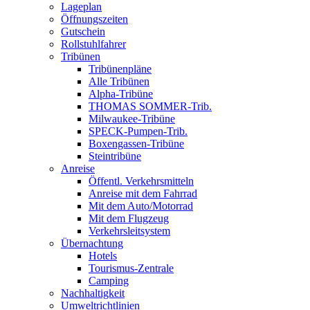
Lageplan
Öffnungszeiten
Gutschein
Rollstuhlfahrer
Tribünen
Tribünenpläne
Alle Tribünen
Alpha-Tribüne
THOMAS SOMMER-Trib.
Milwaukee-Tribüne
SPECK-Pumpen-Trib.
Boxengassen-Tribüne
Steintribüne
Anreise
Öffentl. Verkehrsmitteln
Anreise mit dem Fahrrad
Mit dem Auto/Motorrad
Mit dem Flugzeug
Verkehrsleitsystem
Übernachtung
Hotels
Tourismus-Zentrale
Camping
Nachhaltigkeit
Umweltrichtlinien