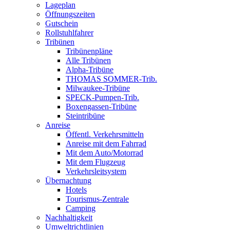
Lageplan
Öffnungszeiten
Gutschein
Rollstuhlfahrer
Tribünen
Tribünenpläne
Alle Tribünen
Alpha-Tribüne
THOMAS SOMMER-Trib.
Milwaukee-Tribüne
SPECK-Pumpen-Trib.
Boxengassen-Tribüne
Steintribüne
Anreise
Öffentl. Verkehrsmitteln
Anreise mit dem Fahrrad
Mit dem Auto/Motorrad
Mit dem Flugzeug
Verkehrsleitsystem
Übernachtung
Hotels
Tourismus-Zentrale
Camping
Nachhaltigkeit
Umweltrichtlinien