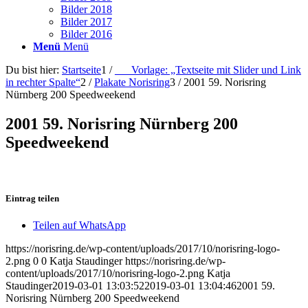
Bilder 2018
Bilder 2017
Bilder 2016
Menü
Menü
Du bist hier:
Startseite
1
/
___Vorlage: „Textseite mit Slider und Link
in rechter Spalte“
2
/
Plakate Norisring
3
/
2001 59. Norisring
Nürnberg 200 Speedweekend
2001 59. Norisring Nürnberg 200
Speedweekend
Eintrag teilen
Teilen auf WhatsApp
https://norisring.de/wp-content/uploads/2017/10/norisring-logo-
2.png
0
0
Katja Staudinger
https://norisring.de/wp-
content/uploads/2017/10/norisring-logo-2.png
Katja
Staudinger
2019-03-01 13:03:52
2019-03-01 13:04:46
2001 59.
Norisring Nürnberg 200 Speedweekend