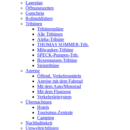
Lageplan
Öffnungszeiten
Gutschein
Rollstuhlfahrer
Tribünen
Tribünenpläne
Alle Tribünen
Alpha-Tribüne
THOMAS SOMMER-Trib.
Milwaukee-Tribüne
SPECK-Pumpen-Trib.
Boxengassen-Tribüne
Steintribüne
Anreise
Öffentl. Verkehrsmitteln
Anreise mit dem Fahrrad
Mit dem Auto/Motorrad
Mit dem Flugzeug
Verkehrsleitsystem
Übernachtung
Hotels
Tourismus-Zentrale
Camping
Nachhaltigkeit
Umweltrichtlinien