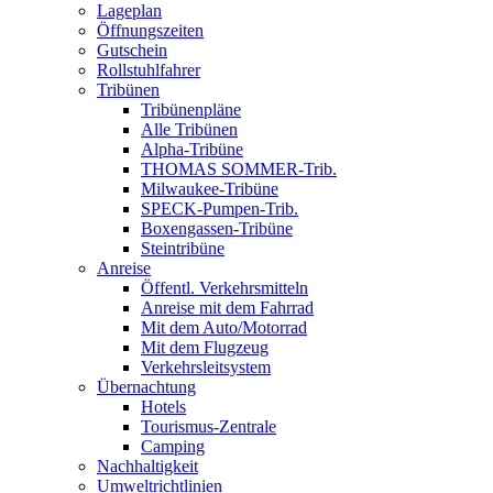
Lageplan
Öffnungszeiten
Gutschein
Rollstuhlfahrer
Tribünen
Tribünenpläne
Alle Tribünen
Alpha-Tribüne
THOMAS SOMMER-Trib.
Milwaukee-Tribüne
SPECK-Pumpen-Trib.
Boxengassen-Tribüne
Steintribüne
Anreise
Öffentl. Verkehrsmitteln
Anreise mit dem Fahrrad
Mit dem Auto/Motorrad
Mit dem Flugzeug
Verkehrsleitsystem
Übernachtung
Hotels
Tourismus-Zentrale
Camping
Nachhaltigkeit
Umweltrichtlinien