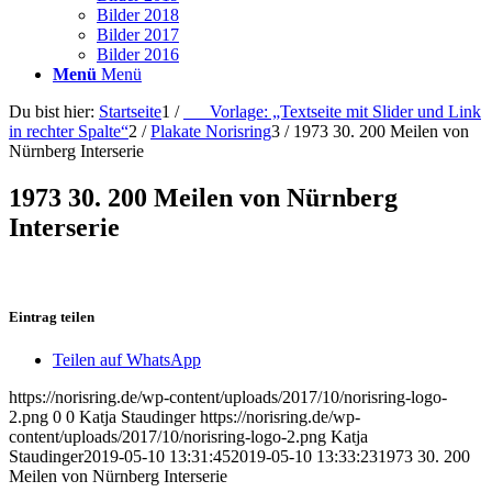
Bilder 2018
Bilder 2017
Bilder 2016
Menü
Menü
Du bist hier:
Startseite
1
/
___Vorlage: „Textseite mit Slider und Link
in rechter Spalte“
2
/
Plakate Norisring
3
/
1973 30. 200 Meilen von
Nürnberg Interserie
1973 30. 200 Meilen von Nürnberg
Interserie
Eintrag teilen
Teilen auf WhatsApp
https://norisring.de/wp-content/uploads/2017/10/norisring-logo-
2.png
0
0
Katja Staudinger
https://norisring.de/wp-
content/uploads/2017/10/norisring-logo-2.png
Katja
Staudinger
2019-05-10 13:31:45
2019-05-10 13:33:23
1973 30. 200
Meilen von Nürnberg Interserie