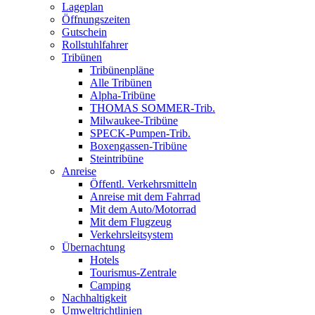
Lageplan
Öffnungszeiten
Gutschein
Rollstuhlfahrer
Tribünen
Tribünenpläne
Alle Tribünen
Alpha-Tribüne
THOMAS SOMMER-Trib.
Milwaukee-Tribüne
SPECK-Pumpen-Trib.
Boxengassen-Tribüne
Steintribüne
Anreise
Öffentl. Verkehrsmitteln
Anreise mit dem Fahrrad
Mit dem Auto/Motorrad
Mit dem Flugzeug
Verkehrsleitsystem
Übernachtung
Hotels
Tourismus-Zentrale
Camping
Nachhaltigkeit
Umweltrichtlinien