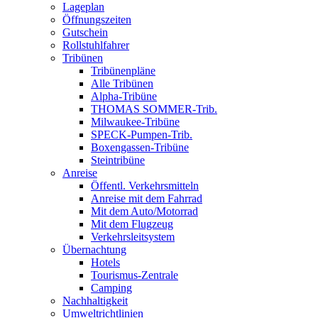
Lageplan
Öffnungszeiten
Gutschein
Rollstuhlfahrer
Tribünen
Tribünenpläne
Alle Tribünen
Alpha-Tribüne
THOMAS SOMMER-Trib.
Milwaukee-Tribüne
SPECK-Pumpen-Trib.
Boxengassen-Tribüne
Steintribüne
Anreise
Öffentl. Verkehrsmitteln
Anreise mit dem Fahrrad
Mit dem Auto/Motorrad
Mit dem Flugzeug
Verkehrsleitsystem
Übernachtung
Hotels
Tourismus-Zentrale
Camping
Nachhaltigkeit
Umweltrichtlinien