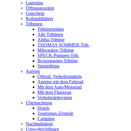
Lageplan
Öffnungszeiten
Gutschein
Rollstuhlfahrer
Tribünen
Tribünenpläne
Alle Tribünen
Alpha-Tribüne
THOMAS SOMMER-Trib.
Milwaukee-Tribüne
SPECK-Pumpen-Trib.
Boxengassen-Tribüne
Steintribüne
Anreise
Öffentl. Verkehrsmitteln
Anreise mit dem Fahrrad
Mit dem Auto/Motorrad
Mit dem Flugzeug
Verkehrsleitsystem
Übernachtung
Hotels
Tourismus-Zentrale
Camping
Nachhaltigkeit
Umweltrichtlinien