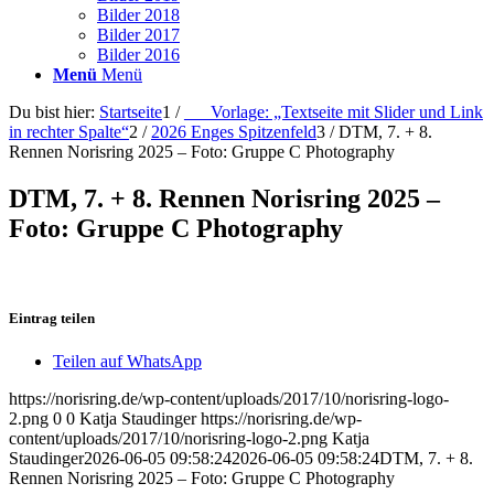
Bilder 2018
Bilder 2017
Bilder 2016
Menü
Menü
Du bist hier:
Startseite
1
/
___Vorlage: „Textseite mit Slider und Link
in rechter Spalte“
2
/
2026 Enges Spitzenfeld
3
/
DTM, 7. + 8.
Rennen Norisring 2025 – Foto: Gruppe C Photography
DTM, 7. + 8. Rennen Norisring 2025 –
Foto: Gruppe C Photography
Eintrag teilen
Teilen auf WhatsApp
https://norisring.de/wp-content/uploads/2017/10/norisring-logo-
2.png
0
0
Katja Staudinger
https://norisring.de/wp-
content/uploads/2017/10/norisring-logo-2.png
Katja
Staudinger
2026-06-05 09:58:24
2026-06-05 09:58:24
DTM, 7. + 8.
Rennen Norisring 2025 – Foto: Gruppe C Photography