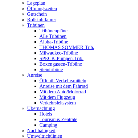
Lageplan
Öffnungszeiten
Gutschein
Rollstuhlfahrer
Tribünen
Tribünenpläne
Alle Tribünen
Alpha-Tribüne
THOMAS SOMMER-Trib.
Milwaukee-Tribüne
SPECK-Pumpen-Trib.
Boxengassen-Tribüne
Steintribüne
Anreise
Öffentl. Verkehrsmitteln
Anreise mit dem Fahrrad
Mit dem Auto/Motorrad
Mit dem Flugzeug
Verkehrsleitsystem
Übernachtung
Hotels
Tourismus-Zentrale
Camping
Nachhaltigkeit
Umweltrichtlinien