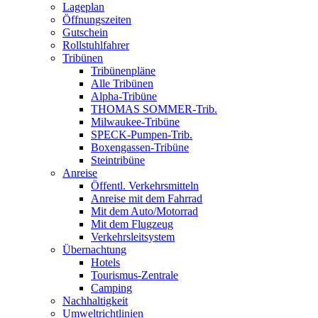
Lageplan
Öffnungszeiten
Gutschein
Rollstuhlfahrer
Tribünen
Tribünenpläne
Alle Tribünen
Alpha-Tribüne
THOMAS SOMMER-Trib.
Milwaukee-Tribüne
SPECK-Pumpen-Trib.
Boxengassen-Tribüne
Steintribüne
Anreise
Öffentl. Verkehrsmitteln
Anreise mit dem Fahrrad
Mit dem Auto/Motorrad
Mit dem Flugzeug
Verkehrsleitsystem
Übernachtung
Hotels
Tourismus-Zentrale
Camping
Nachhaltigkeit
Umweltrichtlinien