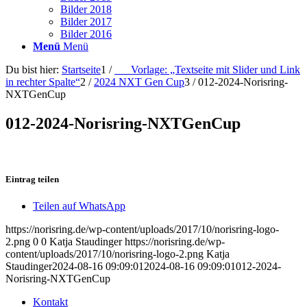
Bilder 2018
Bilder 2017
Bilder 2016
Menü
Menü
Du bist hier:
Startseite
1
/
___Vorlage: „Textseite mit Slider und Link
in rechter Spalte“
2
/
2024 NXT Gen Cup
3
/
012-2024-Norisring-
NXTGenCup
012-2024-Norisring-NXTGenCup
Eintrag teilen
Teilen auf WhatsApp
https://norisring.de/wp-content/uploads/2017/10/norisring-logo-
2.png
0
0
Katja Staudinger
https://norisring.de/wp-
content/uploads/2017/10/norisring-logo-2.png
Katja
Staudinger
2024-08-16 09:09:01
2024-08-16 09:09:01
012-2024-
Norisring-NXTGenCup
Kontakt