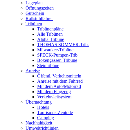
Lageplan
Öffnungszeiten
Gutschein
Rollstuhlfahrer
Tribünen
Tribünenpläne
Alle Tribünen
Alpha-Tribüne
THOMAS SOMMER-Trib.
Milwaukee-Tribüne
SPECK-Pumpen-Trib.
Boxengassen-Tribüne
Steintribüne
Anreise
Öffentl. Verkehrsmitteln
Anreise mit dem Fahrrad
Mit dem Auto/Motorrad
Mit dem Flugzeug
Verkehrsleitsystem
Übernachtung
Hotels
Tourismus-Zentrale
Camping
Nachhaltigkeit
Umweltrichtlinien