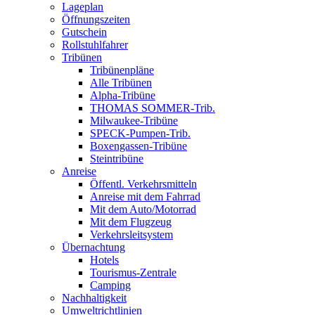
Lageplan
Öffnungszeiten
Gutschein
Rollstuhlfahrer
Tribünen
Tribünenpläne
Alle Tribünen
Alpha-Tribüne
THOMAS SOMMER-Trib.
Milwaukee-Tribüne
SPECK-Pumpen-Trib.
Boxengassen-Tribüne
Steintribüne
Anreise
Öffentl. Verkehrsmitteln
Anreise mit dem Fahrrad
Mit dem Auto/Motorrad
Mit dem Flugzeug
Verkehrsleitsystem
Übernachtung
Hotels
Tourismus-Zentrale
Camping
Nachhaltigkeit
Umweltrichtlinien